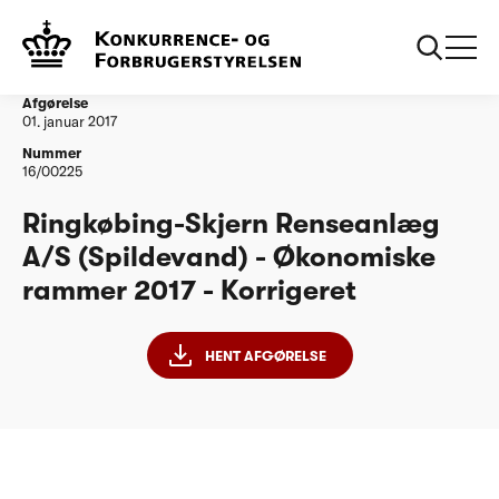
...
Vandtilsyn
Ringkøbing-Skjern Renseanlæg AS - ØR2017 -
Korrigeret
Afgørelse
01. januar 2017
Nummer
16/00225
Ringkøbing-Skjern Renseanlæg
A/S (Spildevand) - Økonomiske
rammer 2017 - Korrigeret
HENT AFGØRELSE