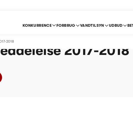
KONKURRENCE
FORBRUG
VANDTILSYN
UDBUD
BE
Vand A/S (Vand) -
2017-2018
eddelelse 2017-2018