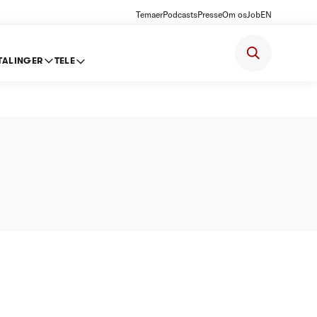
Temaer
Podcasts
Presse
Om os
Job
EN
TALINGER
TELE