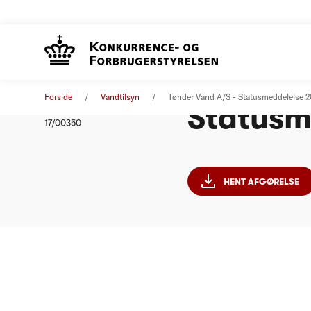
Tønder 
Afgørelse
12. oktober 2017
Forside
Vandtilsyn
Tønder Vand A/S - Statusmeddelelse 
Statusm
Nummer
17/00350
HENT AFGØRELSE