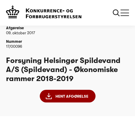
...
Vandtilsyn
Forsyning Helsingør Spildevand A/S - ØR 2018-
2019
Afgørelse
09. oktober 2017
Nummer
17/00096
Forsyning Helsingør Spildevand
A/S (Spildevand) - Økonomiske
rammer 2018-2019
HENT AFGØRELSE