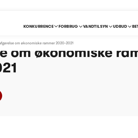
KONKURRENCE
FORBRUG
VANDTILSYN
UDBUD
BE
iborg Vand A/S (spil
- afgørelse om økonomiske rammer 2020-2021
se om økonomiske ra
021