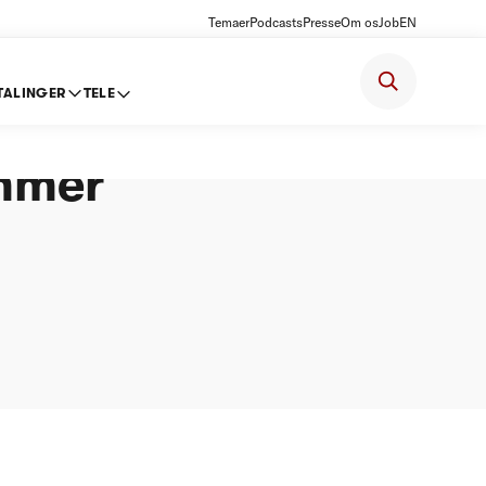
Temaer
Podcasts
Presse
Om os
Job
EN
TALINGER
TELE
devand) -
mmer