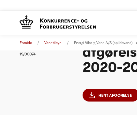
Energi V
Afgørelse
15. oktober 2019
Forside
Vandtilsyn
Energi Viborg Vand A/S (spildevand) 
afgørel
Nummer
19/00074
2020-2
HENT AFGØRELSE