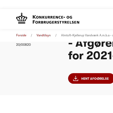
Almtoft
Afgørelse
14. oktober 2020
Forside
Vandtilsyn
Almtoft-Kjellerup Vandværk A.m.b.a -
- Afgør
Nummer
20/00820
for 202
HENT AFGØRELSE