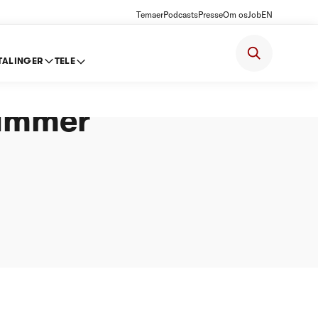
Temaer
Podcasts
Presse
Om os
Job
EN
TALINGER
TELE
A.m.b.a
rammer