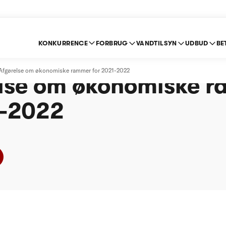
KONKURRENCE
FORBRUG
VANDTILSYN
UDBUD
BE
-Kjellerup Vandværk 
 Afgørelse om økonomiske rammer for 2021-2022
else om økonomiske 
1-2022