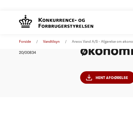
Arwos V
Afgørelse
20. oktober 2020
Forside
Vandtilsyn
Arwos Vand A/S - Afgørelse om økono
økonomi
Nummer
20/00834
HENT AFGØRELSE