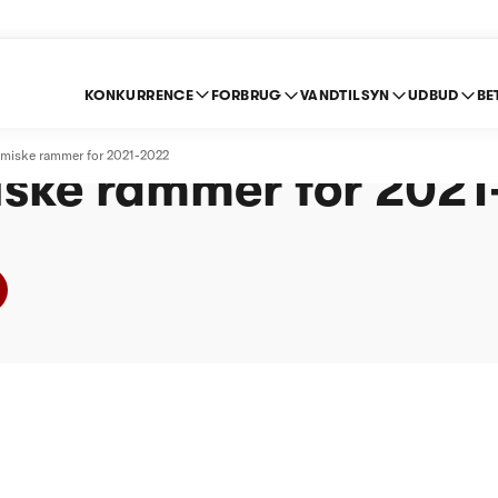
KONKURRENCE
FORBRUG
VANDTILSYN
UDBUD
BE
and A/S - Afgørelse 
miske rammer for 2021-2022
ske rammer for 202