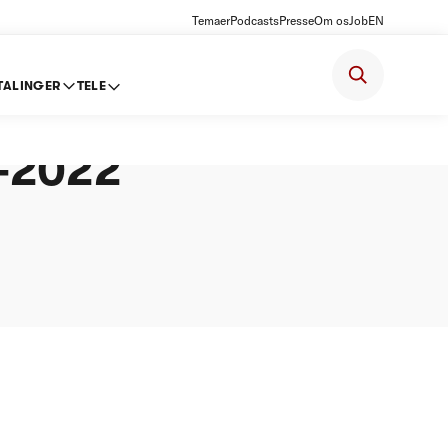
Temaer
Podcasts
Presse
Om os
Job
EN
TALINGER
TELE
om
1-2022