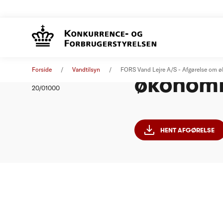
FORS Va
Afgørelse
14. oktober 2020
Forside
Vandtilsyn
FORS Vand Lejre A/S - Afgørelse om 
økonomi
Nummer
20/01000
HENT AFGØRELSE