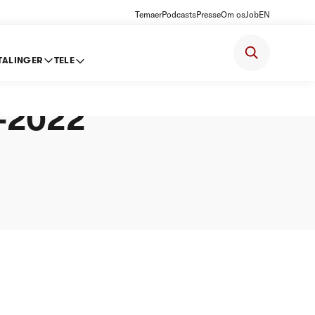
Temaer
Podcasts
Presse
Om os
Job
EN
TALINGER
TELE
else om
1-2022