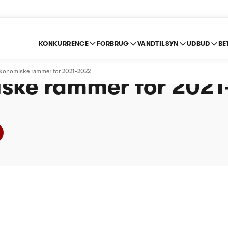
KONKURRENCE
FORBRUG
VANDTILSYN
UDBUD
BE
nd Lejre A/S - Afgør
økonomiske rammer for 2021-2022
ske rammer for 202