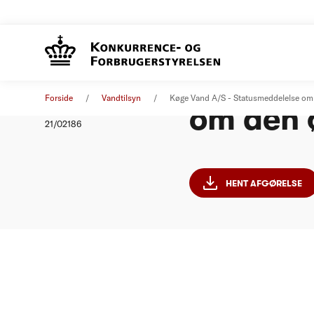
Køge Va
Afgørelse
22. september 2021
Forside
Vandtilsyn
Køge Vand A/S - Statusmeddelelse o
om den 
Nummer
21/02186
HENT AFGØRELSE