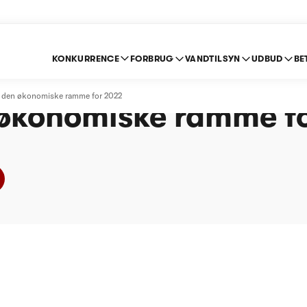
KONKURRENCE
FORBRUG
VANDTILSYN
UDBUD
BE
nd A/S - Statusmedde
m den økonomiske ramme for 2022
økonomiske ramme f