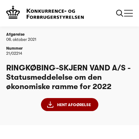
...
Vandtilsyn
RINGKØBING-SKJERN VAND A/S -
Statusmeddelelse om den økonomiske ramme
for 2022
Afgørelse
06. oktober 2021
Nummer
21/02214
RINGKØBING-SKJERN VAND A/S -
Statusmeddelelse om den
økonomiske ramme for 2022
HENT AFGØRELSE