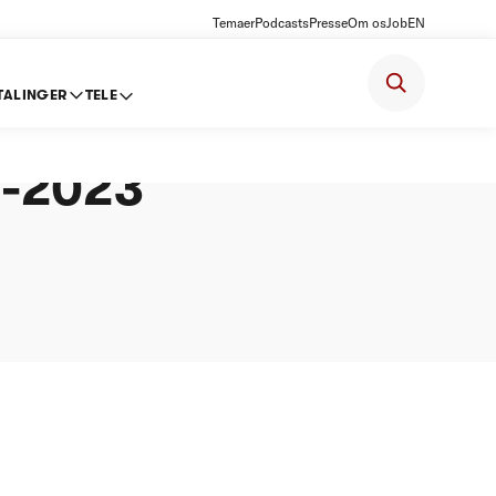
Temaer
Podcasts
Presse
Om os
Job
EN
TALINGER
TELE
lse om
2-2023