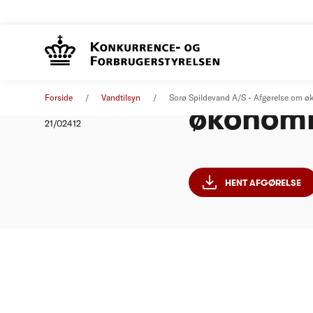
Sorø Spi
Afgørelse
28. september 2021
Forside
Vandtilsyn
Sorø Spildevand A/S - Afgørelse om 
økonomi
Nummer
21/02412
HENT AFGØRELSE