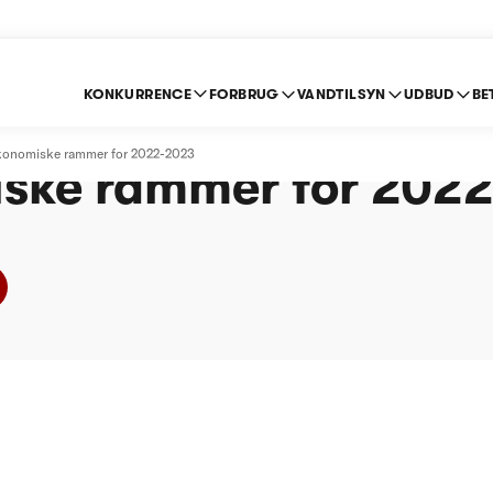
KONKURRENCE
FORBRUG
VANDTILSYN
UDBUD
BE
ldevand A/S - Afgøre
økonomiske rammer for 2022-2023
ske rammer for 202