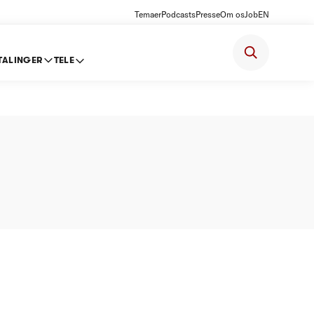
Temaer
Podcasts
Presse
Om os
Job
EN
TALINGER
TELE
 den