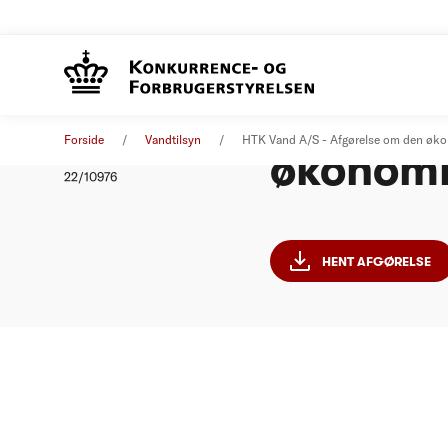
HTK Van
Afgørelse
21. december 2022
Forside
Vandtilsyn
HTK Vand A/S - Afgørelse om den øk
økonomi
Nummer
22/10976
HENT AFGØRELSE