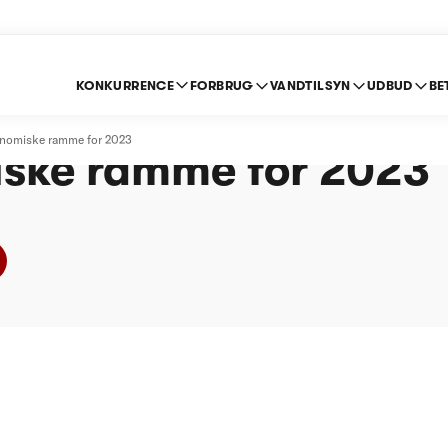
KONKURRENCE
FORBRUG
VANDTILSYN
UDBUD
BE
d A/S - Afgørelse om
onomiske ramme for 2023
ske ramme for 2023