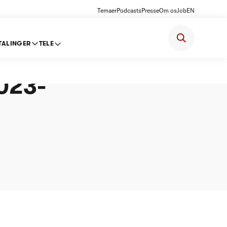
Temaer
Podcasts
Presse
Om os
Job
EN
TALINGER
TELE
lse om
023-