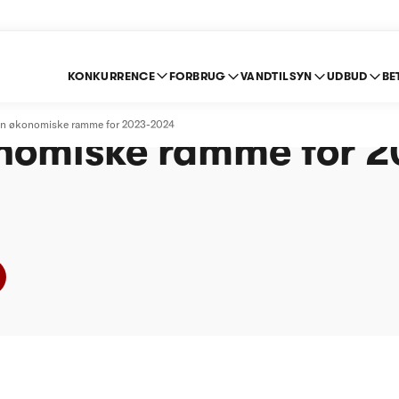
KONKURRENCE
FORBRUG
VANDTILSYN
UDBUD
BE
ed Vand A/S - Afgøre
den økonomiske ramme for 2023-2024
nomiske ramme for 2