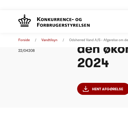
Odsherr
Afgørelse
24. august 2022
Forside
Vandtilsyn
Odsherred Vand A/S - Afgørelse om 
den øko
Nummer
22/04208
2024
HENT AFGØRELSE