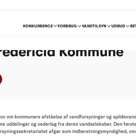
KONKURRENCE
FORBRUG
VANDTILSYN
UDBUD
BE
sindberetning for åre
Fredericia Kommune
ov om kommuners afståelse af vandforsyninger og spildevand
ne uddelinger og vederlag fra deres vandselskaber. Den først
orsyningssekretariatet afgør som indberetningsmyndighed, 