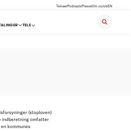
Temaer
Podcasts
Presse
Om os
Job
EN
TALINGER
TELE
ne 2007-
sforsyninger (stoploven)
e indberetning omfatter
om en kommunes