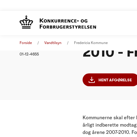
Stoplov
Afgørelse
01. januar 2010
Forside
Vandtilsyn
Fredericia Kommune
2010 - 
Nummer
01-12-4655
HENT AFGØRELSE
Kommunerne skal efter l
årligt indberette modtag
dog årene 2007-2010. F