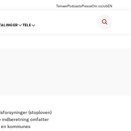
Temaer
Podcasts
Presse
Om os
Job
EN
TALINGER
TELE
ne 2007-
sforsyninger (stoploven)
e indberetning omfatter
om en kommunes