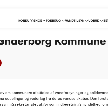
KONKURRENCE
FORBRUG
VANDTILSYN
UDBUD
BE
sindberetning for åre
Sønderborg Kommune
ov om kommuners afståelse af vandforsyninger og spildevand
ne uddelinger og vederlag fra deres vandselskaber. Den først
orsyningssekretariatet afgør som indberetningsmyndighed, 