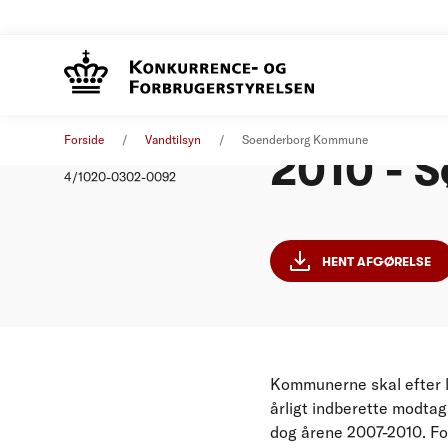
Stoplov
Afgørelse
01. januar 2010
Forside
Vandtilsyn
Soenderborg Kommune
2010 - 
Nummer
4/1020-0302-0092
HENT AFGØRELSE
Kommunerne skal efter l
årligt indberette modtag
dog årene 2007-2010. F