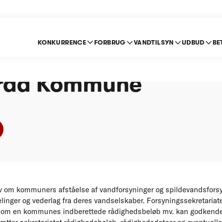
KONKURRENCE
FORBRUG
VANDTILSYN
UDBUD
BE
ning efter stoploven 
nraa Kommune
 om kommuners afståelse af vandforsyninger og spildevandsforsyn
inger og vederlag fra deres vandselskaber. Forsyningssekretariat
 om en kommunes indberettede rådighedsbeløb mv. kan godkende