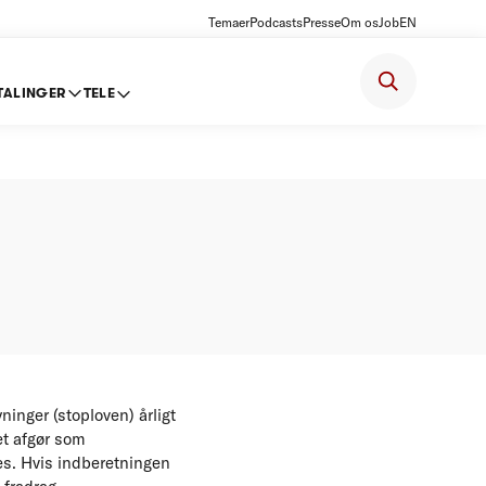
Temaer
Podcasts
Presse
Om os
Job
EN
TALINGER
TELE
for 2011
inger (stoploven) årligt
et afgør som
s. Hvis indberetningen