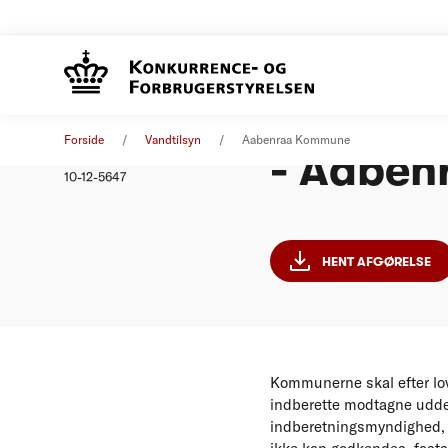
Indberet
Afgørelse
01. januar 2011
Forside
Vandtilsyn
Aabenraa Kommune
- Aabe
Nummer
10-12-5647
HENT AFGØRELSE
Kommunerne skal efter lov
indberette modtagne uddel
indberetningsmyndighed,