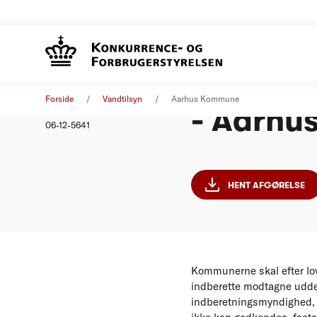
Indberet
Afgørelse
01. januar 2011
Forside
Vandtilsyn
Aarhus Kommune
- Aarhu
Nummer
06-12-5641
HENT AFGØRELSE
Kommunerne skal efter lov
indberette modtagne uddel
indberetningsmyndighed,