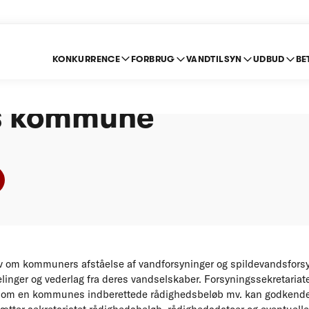
KONKURRENCE
FORBRUG
VANDTILSYN
UDBUD
BE
ning efter stoploven 
s kommune
 om kommuners afståelse af vandforsyninger og spildevandsforsyn
inger og vederlag fra deres vandselskaber. Forsyningssekretariat
 om en kommunes indberettede rådighedsbeløb mv. kan godkende