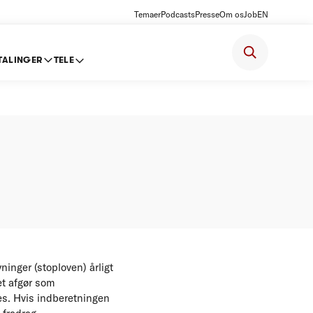
Temaer
Podcasts
Presse
Om os
Job
EN
TALINGER
TELE
for 2011
inger (stoploven) årligt
et afgør som
s. Hvis indberetningen