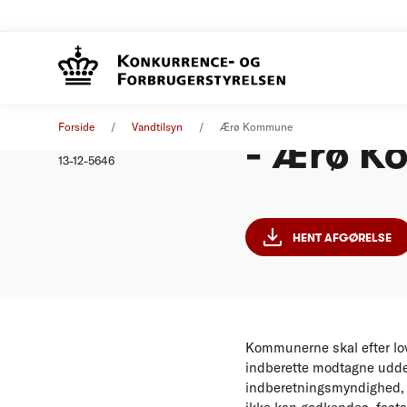
Indberet
Afgørelse
01. januar 2011
Forside
Vandtilsyn
Ærø Kommune
- Ærø 
Nummer
13-12-5646
HENT AFGØRELSE
Kommunerne skal efter lov
indberette modtagne uddel
indberetningsmyndighed,