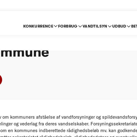
KONKURRENCE
FORBRUG
VANDTILSYN
UDBUD
BE
ning efter stoploven 
Kommune
 om kommuners afståelse af vandforsyninger og spildevandsforsyn
inger og vederlag fra deres vandselskaber. Forsyningssekretariat
 om en kommunes indberettede rådighedsbeløb mv. kan godkende