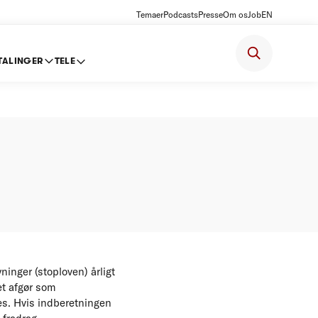
Temaer
Podcasts
Presse
Om os
Job
EN
TALINGER
TELE
for 2011
inger (stoploven) årligt
et afgør som
s. Hvis indberetningen