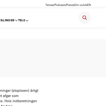
Temaer
Podcasts
Presse
Om os
Job
EN
TALINGER
TELE
for 2011
inger (stoploven) årligt
et afgør som
s. Hvis indberetningen