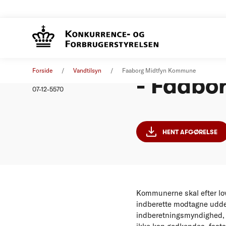
Indberet
Afgørelse
01. januar 2011
Forside
Vandtilsyn
Faaborg Midtfyn Kommune
- Faabo
Nummer
07-12-5570
HENT AFGØRELSE
Kommunerne skal efter lov
indberette modtagne uddel
indberetningsmyndighed,