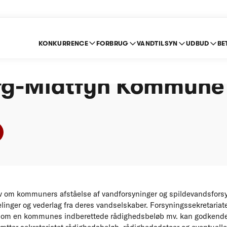
KONKURRENCE
FORBRUG
VANDTILSYN
UDBUD
BE
ning efter stoploven 
rg-Midtfyn Kommune
 om kommuners afståelse af vandforsyninger og spildevandsforsyn
inger og vederlag fra deres vandselskaber. Forsyningssekretariat
 om en kommunes indberettede rådighedsbeløb mv. kan godkende