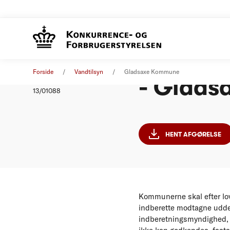
Indberet
Afgørelse
01. januar 2012
Forside
Vandtilsyn
Gladsaxe Kommune
- Glad
Nummer
13/01088
HENT AFGØRELSE
Kommunerne skal efter lov
indberette modtagne uddel
indberetningsmyndighed,