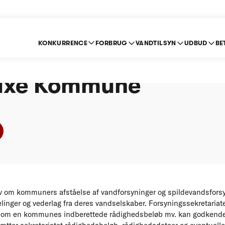
KONKURRENCE
FORBRUG
VANDTILSYN
UDBUD
BE
ning efter stoploven 
saxe Kommune
 om kommuners afståelse af vandforsyninger og spildevandsforsyn
inger og vederlag fra deres vandselskaber. Forsyningssekretariat
 om en kommunes indberettede rådighedsbeløb mv. kan godkende