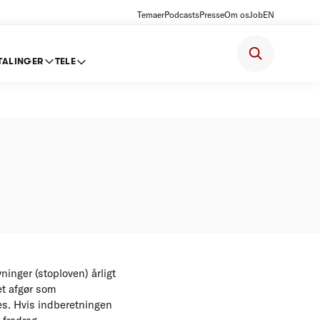
Temaer
Podcasts
Presse
Om os
Job
EN
TALINGER
TELE
for 2012
inger (stoploven) årligt
et afgør som
s. Hvis indberetningen