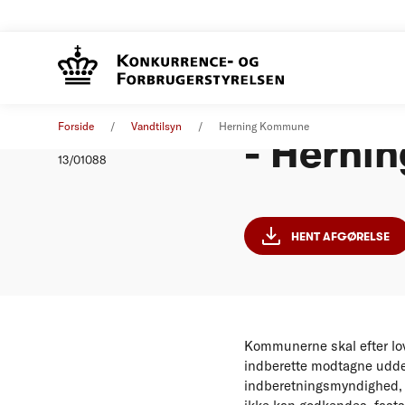
Indberet
Afgørelse
01. januar 2012
Forside
Vandtilsyn
Herning Kommune
- Herni
Nummer
13/01088
HENT AFGØRELSE
Kommunerne skal efter lov
indberette modtagne uddel
indberetningsmyndighed,