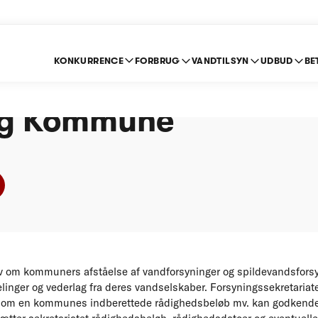
KONKURRENCE
FORBRUG
VANDTILSYN
UDBUD
BE
ning efter stoploven 
ng Kommune
 om kommuners afståelse af vandforsyninger og spildevandsforsyn
inger og vederlag fra deres vandselskaber. Forsyningssekretariat
 om en kommunes indberettede rådighedsbeløb mv. kan godkende