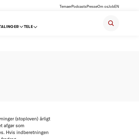
Temaer
Podcasts
Presse
Om os
Job
EN
TALINGER
TELE
for 2012
inger (stoploven) årligt
et afgør som
s. Hvis indberetningen