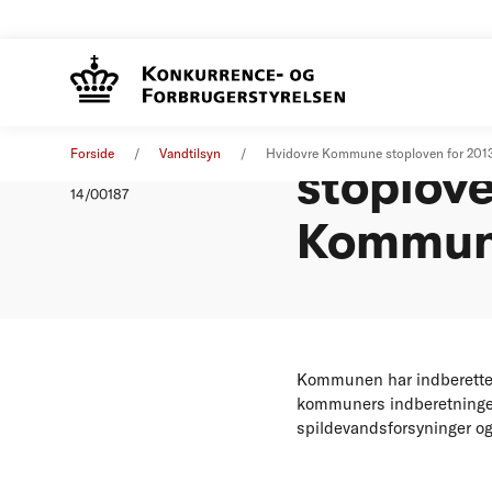
Afgørels
Afgørelse
01. januar 2014
Forside
Vandtilsyn
Hvidovre Kommune stoploven for 201
stoplove
Nummer
14/00187
Kommu
Kommunen har indberettet o
kommuners indberetninger
spildevandsforsyninger og