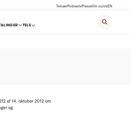
Temaer
Podcasts
Presse
Om os
Job
EN
TALINGER
TELE
ter
212 af 14. oktober 2012 om
nger og