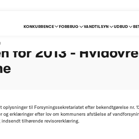
KONKURRENCE
FORBRUG
VANDTILSYN
UDBUD
BE
e om indberetning ef
3
n for 2013 - Hvidovre
ne
plysninger til Forsyningssekretariatet efter bekendtgørelse nr. 1
 og erklæringer efter lov om kommuners afståelse af vandforsyni
 indsendt tilhørende revisorerklæring.