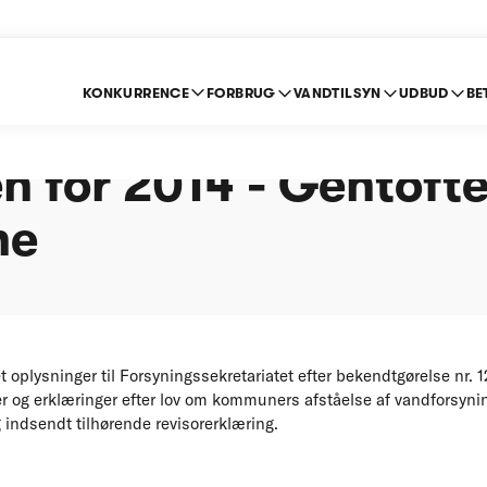
KONKURRENCE
FORBRUG
VANDTILSYN
UDBUD
BE
e om indberetning ef
n for 2014 - Gentoft
ne
plysninger til Forsyningssekretariatet efter bekendtgørelse nr. 1
 og erklæringer efter lov om kommuners afståelse af vandforsyni
 indsendt tilhørende revisorerklæring.