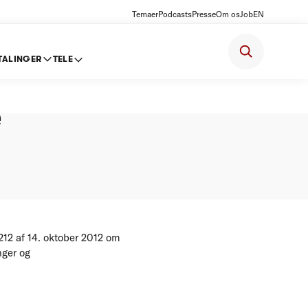
Temaer
Podcasts
Presse
Om os
Job
EN
TALINGER
TELE
ter
e
212 af 14. oktober 2012 om
nger og