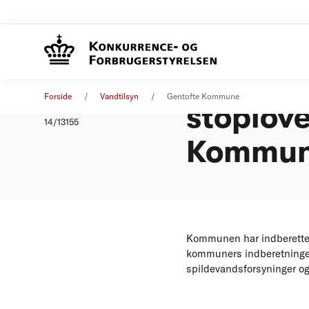
Afgørels
Afgørelse
01. januar 2014
Forside
Vandtilsyn
Gentofte Kommune
stoplove
Nummer
14/13155
Kommu
Kommunen har indberettet o
kommuners indberetninger
spildevandsforsyninger og