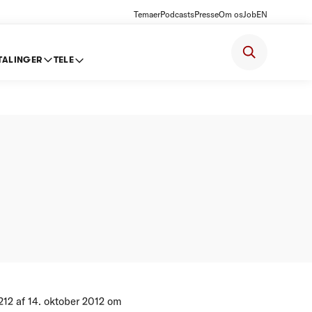
Temaer
Podcasts
Presse
Om os
Job
EN
TALINGER
TELE
ter
212 af 14. oktober 2012 om