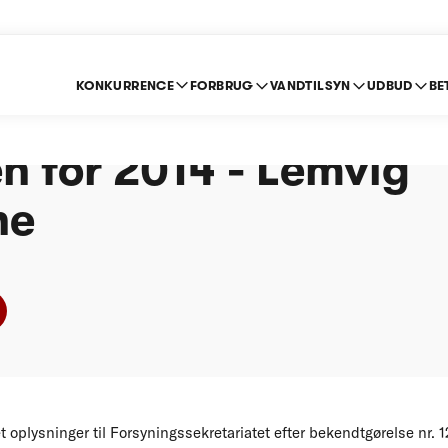
KONKURRENCE
FORBRUG
VANDTILSYN
UDBUD
BE
e om indberetning ef
n for 2014 - Lemvig
ne
plysninger til Forsyningssekretariatet efter bekendtgørelse nr. 1