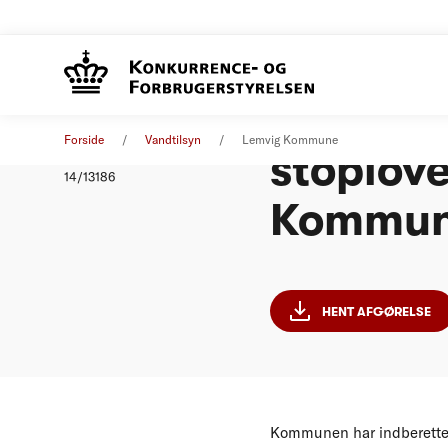
Afgørels
Afgørelse
01. januar 2014
Forside
Vandtilsyn
Lemvig Kommune
stoplove
Nummer
14/13186
Kommu
HENT AFGØRELSE
Kommunen har indberettet o