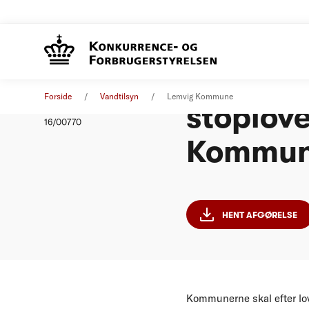
Afgørels
Afgørelse
01. januar 2015
Forside
Vandtilsyn
Lemvig Kommune
stoplove
Nummer
16/00770
Kommu
HENT AFGØRELSE
Kommunerne skal efter lov