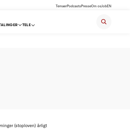
Temaer
Podcasts
Presse
Om os
Job
EN
TALINGER
TELE
ter
inger (stoploven) årligt