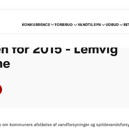
KONKURRENCE
FORBRUG
VANDTILSYN
UDBUD
BE
e om indberetning ef
n for 2015 - Lemvig
ne
 om kommuners afståelse af vandforsyninger og spildevandsforsyn