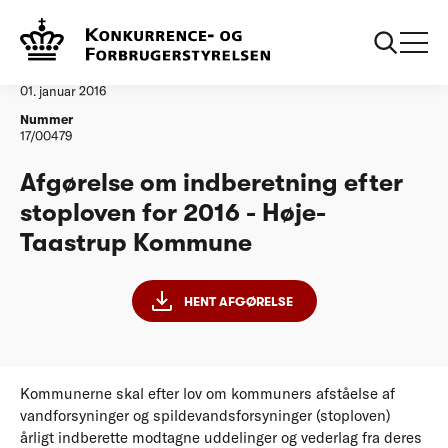
...
Vandtilsyn
HoejeTaastrup Kommune
Afgørelse
01. januar 2016
Nummer
17/00479
Afgørelse om indberetning efter
stoploven for 2016 - Høje-
Taastrup Kommune
HENT AFGØRELSE
Kommunerne skal efter lov om kommuners afståelse af
vandforsyninger og spildevandsforsyninger (stoploven)
årligt indberette modtagne uddelinger og vederlag fra deres