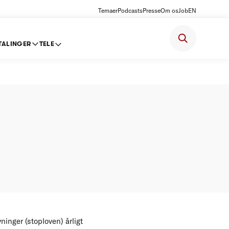
Temaer
Podcasts
Presse
Om os
Job
EN
TALINGER
TELE
ter
inger (stoploven) årligt