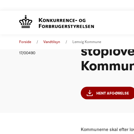
Afgørels
Afgørelse
01. januar 2016
Forside
Vandtilsyn
Lemvig Kommune
stoplove
Nummer
17/00490
Kommu
HENT AFGØRELSE
Kommunerne skal efter lov