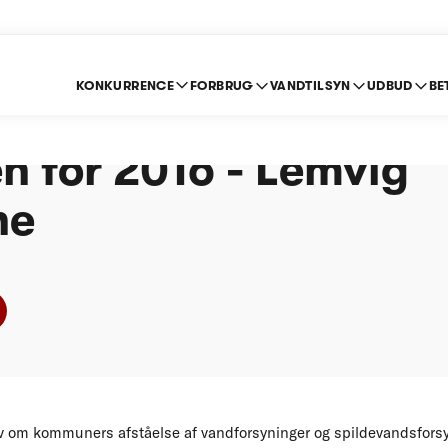
KONKURRENCE
FORBRUG
VANDTILSYN
UDBUD
BE
e om indberetning ef
n for 2016 - Lemvig
ne
 om kommuners afståelse af vandforsyninger og spildevandsforsyn