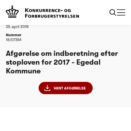
...
Vandtilsyn
Egedal Kommune
Afgørelse
25. april 2018
Nummer
18/07354
Afgørelse om indberetning efter
stoploven for 2017 - Egedal
Kommune
HENT AFGØRELSE