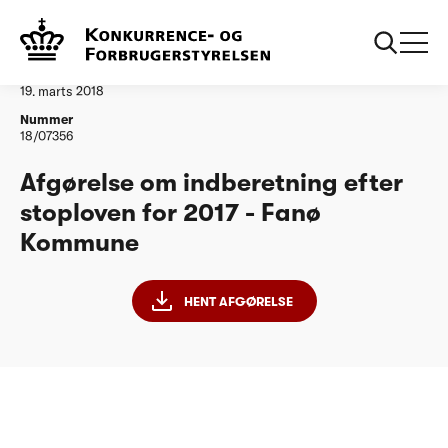
...
Vandtilsyn
Fanø Kommune
Afgørelse
19. marts 2018
Nummer
18/07356
Afgørelse om indberetning efter
stoploven for 2017 - Fanø
Kommune
HENT AFGØRELSE