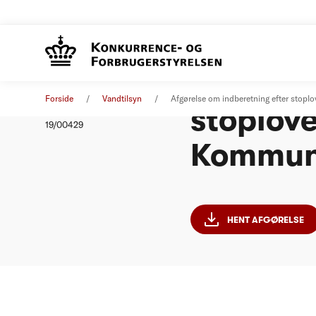
Afgørels
Afgørelse
13. februar 2019
Forside
Vandtilsyn
Afgørelse om indberetning efter stop
stoplove
Nummer
19/00429
Kommu
HENT AFGØRELSE