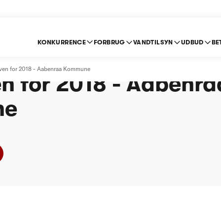
KONKURRENCE
FORBRUG
VANDTILSYN
UDBUD
BE
e om indberetning ef
loven for 2018 - Aabenraa Kommune
n for 2018 - Aabenra
ne