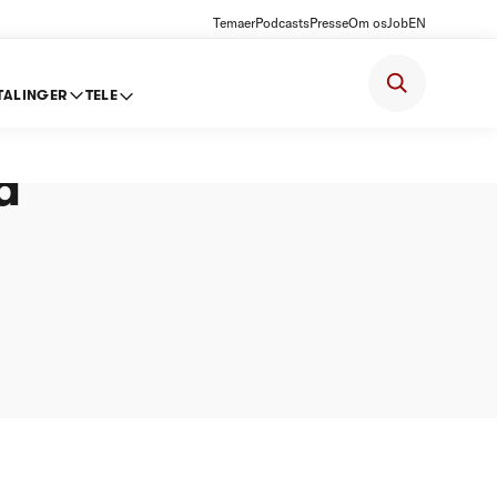
Temaer
Podcasts
Presse
Om os
Job
EN
TALINGER
TELE
ter
a