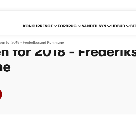
KONKURRENCE
FORBRUG
VANDTILSYN
UDBUD
BE
e om indberetning ef
loven for 2018 - Frederikssund Kommune
n for 2018 - Frederi
ne