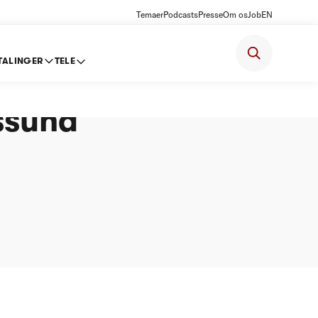
Temaer
Podcasts
Presse
Om os
Job
EN
TALINGER
TELE
ter
kssund