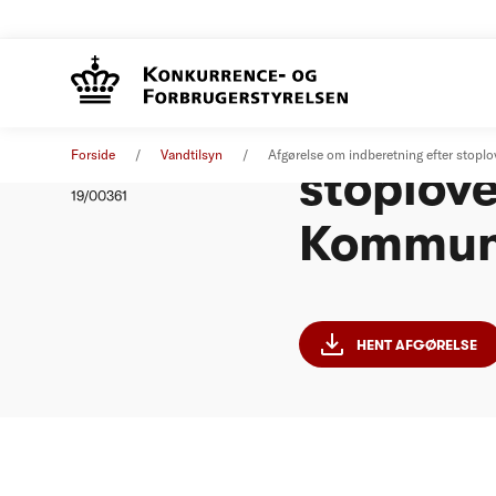
Afgørels
Afgørelse
13. februar 2019
Forside
Vandtilsyn
Afgørelse om indberetning efter stop
stoplove
Nummer
19/00361
Kommu
HENT AFGØRELSE