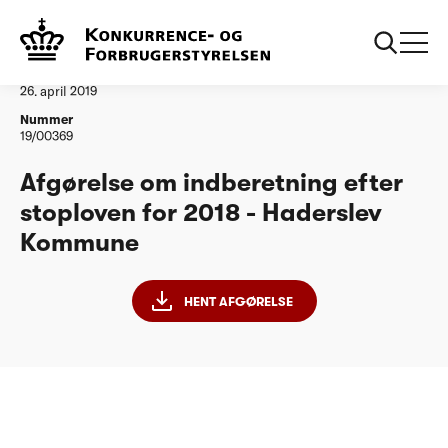
...
Vandtilsyn
Haderslev Kommune
Afgørelse
26. april 2019
Nummer
19/00369
Afgørelse om indberetning efter
stoploven for 2018 - Haderslev
Kommune
HENT AFGØRELSE