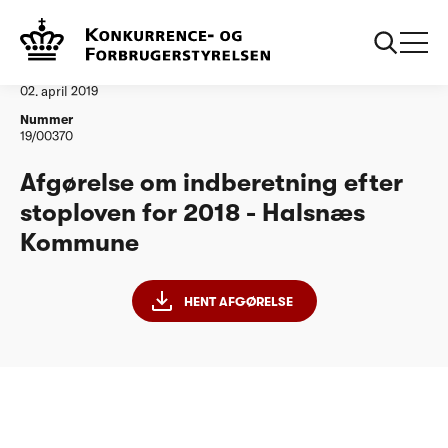
...
Vandtilsyn
Halsnæs Kommune - Stoplov 2018
Afgørelse
02. april 2019
Nummer
19/00370
Afgørelse om indberetning efter
stoploven for 2018 - Halsnæs
Kommune
HENT AFGØRELSE