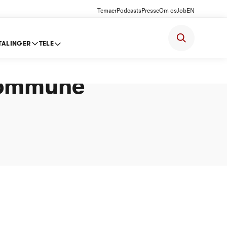
Temaer
Podcasts
Presse
Om os
Job
EN
TALINGER
TELE
ter
 Kommune