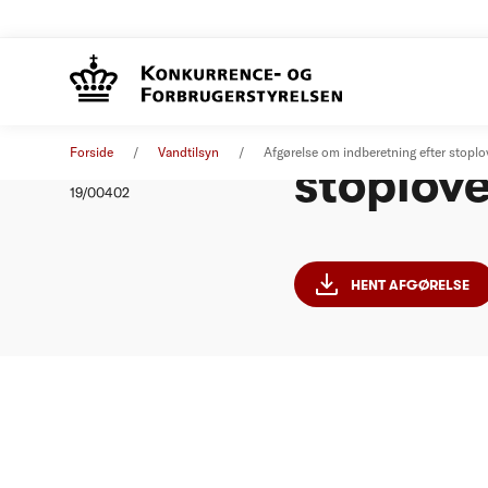
Afgørels
Afgørelse
13. februar 2019
Forside
Vandtilsyn
Afgørelse om indberetning efter stop
stoplov
Nummer
19/00402
HENT AFGØRELSE