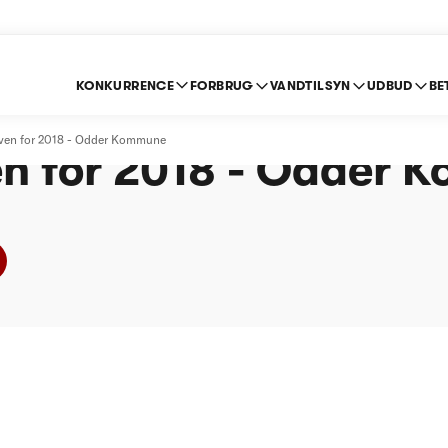
KONKURRENCE
FORBRUG
VANDTILSYN
UDBUD
BE
e om indberetning ef
loven for 2018 - Odder Kommune
en for 2018 - Odder