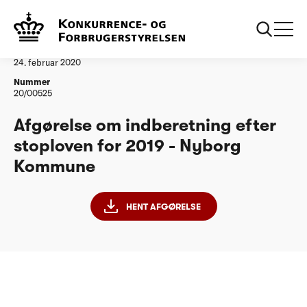
...
Vandtilsyn
Nyborg Kommune - stoploven 2019
Afgørelse
24. februar 2020
Nummer
20/00525
Afgørelse om indberetning efter
stoploven for 2019 - Nyborg
Kommune
HENT AFGØRELSE