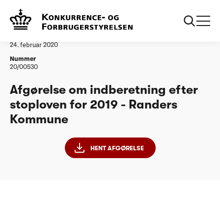
...
Vandtilsyn
Randers Kommune - stoploven 2019
Afgørelse
24. februar 2020
Nummer
20/00530
Afgørelse om indberetning efter
stoploven for 2019 - Randers
Kommune
HENT AFGØRELSE