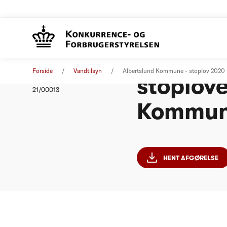
Afgørels
Afgørelse
19. april 2021
Forside
Vandtilsyn
Albertslund Kommune - stoplov 2020
stoplove
Nummer
21/00013
Kommu
HENT AFGØRELSE