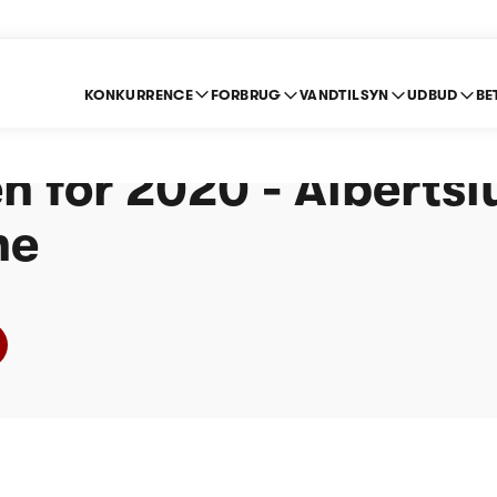
KONKURRENCE
FORBRUG
VANDTILSYN
UDBUD
BE
e om indberetning ef
n for 2020 - Alberts
ne