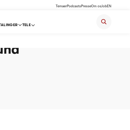
Temaer
Podcasts
Presse
Om os
Job
EN
TALINGER
TELE
ter
lund