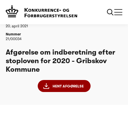
...
Vandtilsyn
Gribskov Kommune
Afgørelse
20. april 2021
Nummer
21/00034
Afgørelse om indberetning efter
stoploven for 2020 - Gribskov
Kommune
HENT AFGØRELSE