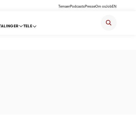
Temaer
Podcasts
Presse
Om os
Job
EN
TALINGER
TELE
ter