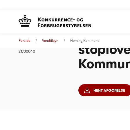
Afgørels
Afgørelse
20. april 2021
Forside
Vandtilsyn
Herning Kommune
stoplove
Nummer
21/00040
Kommu
HENT AFGØRELSE