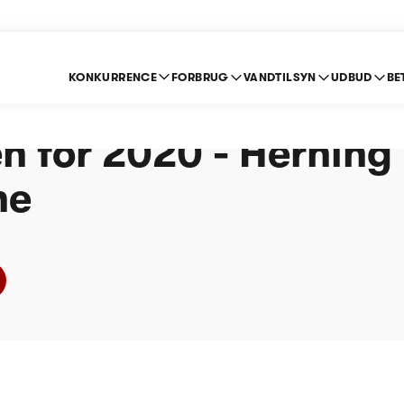
KONKURRENCE
FORBRUG
VANDTILSYN
UDBUD
BE
e om indberetning ef
n for 2020 - Herning
ne