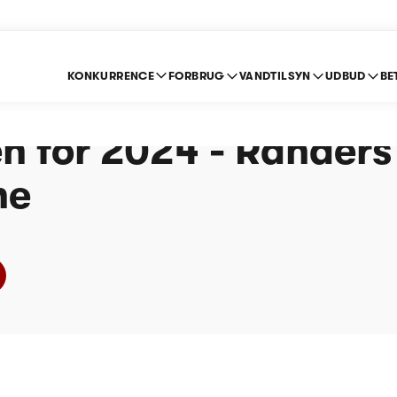
KONKURRENCE
FORBRUG
VANDTILSYN
UDBUD
BE
e om indberetning ef
n for 2024 - Randers
ne