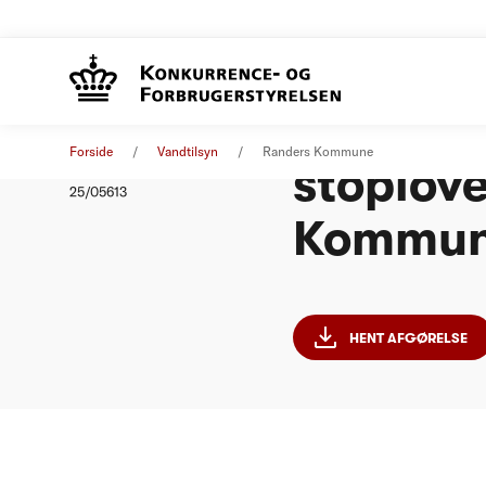
Afgørels
Afgørelse
17. november 2025
Forside
Vandtilsyn
Randers Kommune
stoplove
Nummer
25/05613
Kommu
HENT AFGØRELSE