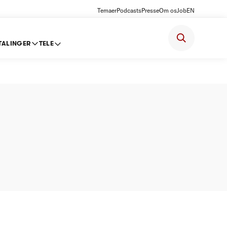
Temaer
Podcasts
Presse
Om os
Job
EN
TALINGER
TELE
ter