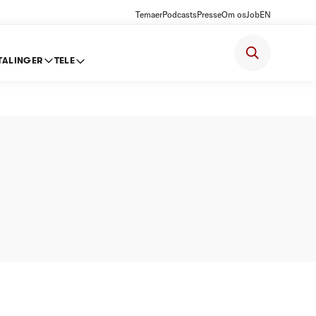
Temaer
Podcasts
Presse
Om os
Job
EN
TALINGER
TELE
-