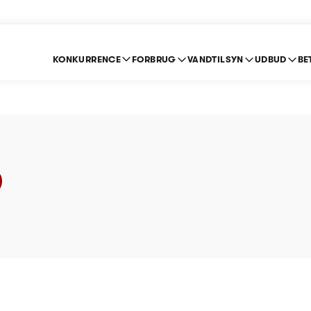
KONKURRENCE
FORBRUG
VANDTILSYN
UDBUD
BE
ncer på internettet 