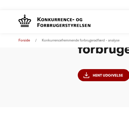
Konkur
Analyse
23. marts 2011
Forside
Konkurrencefremmende forbrugeradfærd - analyse
forbrug
HENT UDGIVELSE