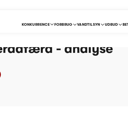
KONKURRENCE
FORBRUG
VANDTILSYN
UDBUD
BE
rencefremmende
eradfærd - analyse