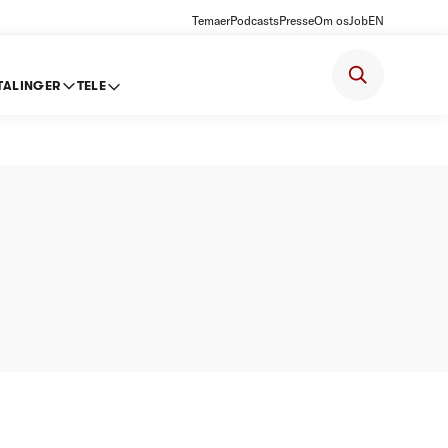
Temaer
Podcasts
Presse
Om os
Job
EN
TALINGER
TELE