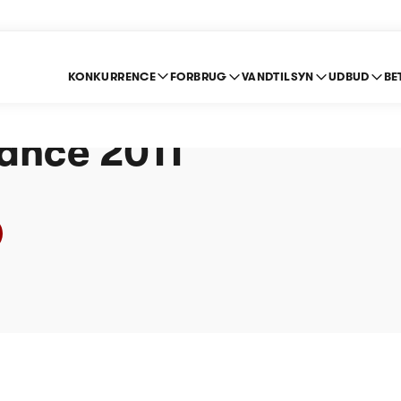
KONKURRENCE
FORBRUG
VANDTILSYN
UDBUD
BE
forbrugere og økonom
ance 2011