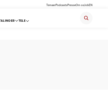
Temaer
Podcasts
Presse
Om os
Job
EN
TALINGER
TELE
isk