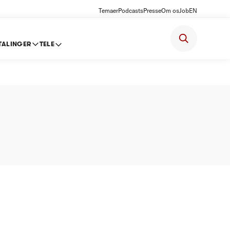
Temaer
Podcasts
Presse
Om os
Job
EN
TALINGER
TELE