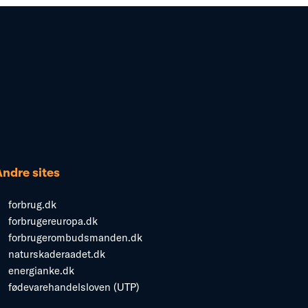
Andre sites
forbrug.dk
forbrugereuropa.dk
forbrugerombudsmanden.dk
naturskaderaadet.dk
energianke.dk
fødevarehandelsloven (UTP)