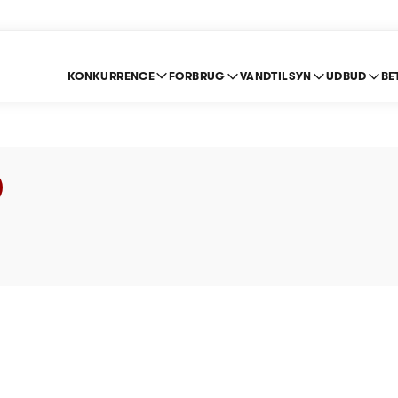
KONKURRENCE
FORBRUG
VANDTILSYN
UDBUD
BE
ort 2011