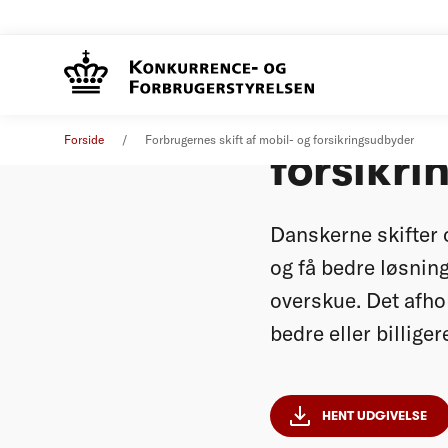
Forbruge
Analyse
22. november 2012
Forside
Forbrugernes skift af mobil- og forsikringsudbyder
forsikr
Danskerne skifter 
og få bedre løsni
overskue. Det afho
bedre eller billiger
HENT UDGIVELSE