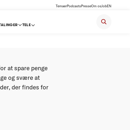
Temaer
Podcasts
Presse
Om os
Job
EN
TALINGER
TELE
og
for at spare penge
ge og svære at
er, der findes for