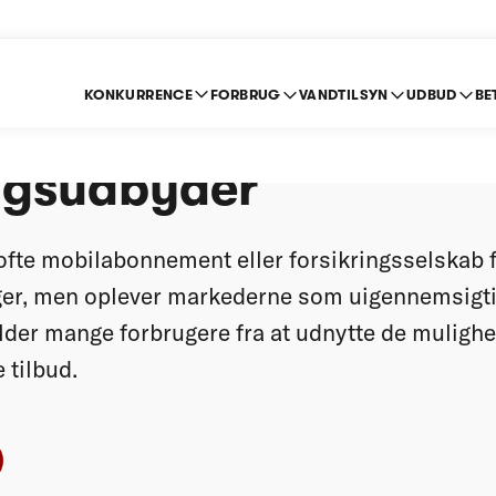
KONKURRENCE
FORBRUG
VANDTILSYN
UDBUD
BE
rnes skift af mobil- 
ingsudbyder
ofte mobilabonnement eller forsikringsselskab 
nger, men oplever markederne som uigennemsigti
lder mange forbrugere fra at udnytte de mulighed
e tilbud.