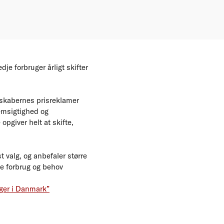
je forbruger årligt skifter
elskabernes prisreklamer
nemsigtighed og
opgiver helt at skifte,
 valg, og anbefaler større
e forbrug og behov
nger i Danmark”