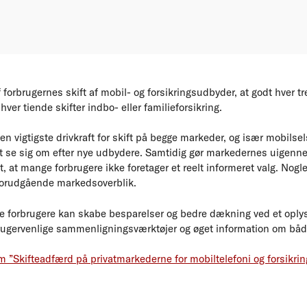
forbrugernes skift af mobil- og forsikringsudbyder, at godt hver tred
er tiende skifter indbo- eller familieforsikring.
en vigtigste drivkraft for skift på begge markeder, og især mobils
l at se sig om efter nye udbydere. Samtidig gør markedernes uigen
 at mange forbrugere ikke foretager et reelt informeret valg. Nogle 
forudgående markedsoverblik.
e forbrugere kan skabe besparelser og bedre dækning ved et oplyst
ugervenlige sammenligningsværktøjer og øget information om båd
m ”Skifteadfærd på privatmarkederne for mobiltelefoni og forsikri