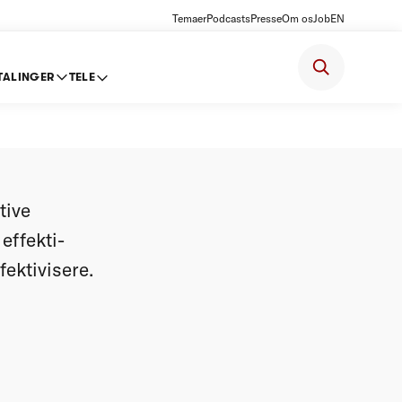
Temaer
Podcasts
Presse
Om os
Job
EN
TALINGER
TELE
tive
effekti-
fektivisere.