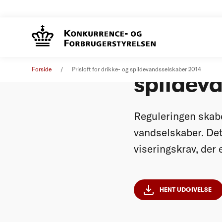
Prisloft
Analyse
15. maj 2014
Forside
Prisloft for drikke- og spildevandsselskaber 2014
spildev
Reguleringen skabe
vandselskaber. Det 
viseringskrav, der 
HENT UDGIVELSE