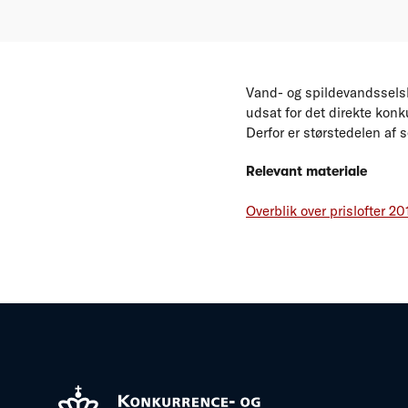
Vand- og spildevandsselsk
udsat for det direkte konku
Derfor er størstedelen af 
Relevant materiale
Overblik over prislofter 20