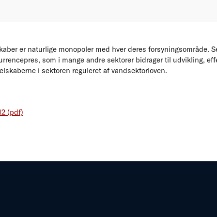
aber er naturlige monopoler med hver deres forsyningsområde. Se
rrencepres, som i mange andre sektorer bidrager til udvikling, effek
selskaberne i sektoren reguleret af vandsektorloven.
12 (pdf)