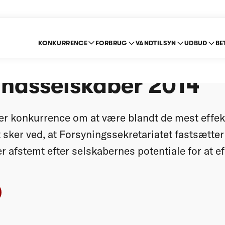
KONKURRENCE
FORBRUG
VANDTILSYN
UDBUD
BE
 for drikke- og
andsselskaber 2014
r konkurrence om at være blandt de mest effek
sker ved, at Forsyningssekretariatet fastsætter 
er afstemt efter selskabernes potentiale for at ef