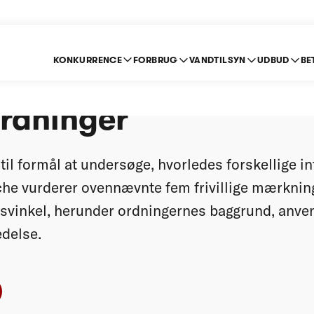
KONKURRENCE
FORBRUG
VANDTILSYN
UDBUD
BE
ge mærknings- og
ordninger
il formål at undersøge, hvorledes forskellige in
he vurderer ovennævnte fem frivillige mærknin
svinkel, herunder ordningernes baggrund, anv
delse.