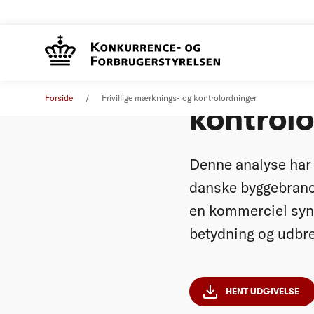
Frivilli
Analyse
30. juni 2016
Forside
Frivillige mærknings- og kontrolordninger
kontrol
Denne analyse har t
danske byggebranc
en kommerciel syn
betydning og udbre
HENT UDGIVELSE