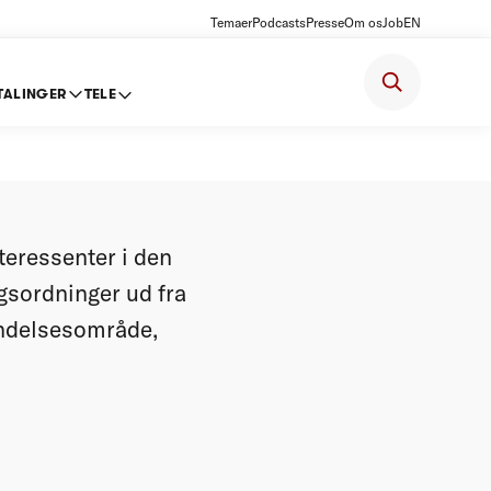
Temaer
Podcasts
Presse
Om os
Job
EN
TALINGER
TELE
teressenter i den
gsordninger ud fra
endelsesområde,