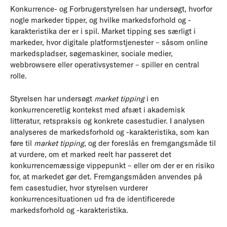
Konkurrence- og Forbrugerstyrelsen har undersøgt, hvorfor
nogle markeder tipper, og hvilke markedsforhold og -
karakteristika der er i spil. Market tipping ses særligt i
markeder, hvor digitale platformstjenester – såsom online
markedspladser, søgemaskiner, sociale medier,
webbrowsere eller operativsystemer – spiller en central
rolle.
Styrelsen har undersøgt
market tipping
i en
konkurrenceretlig kontekst med afsæt i akademisk
litteratur, retspraksis og konkrete casestudier. I analysen
analyseres de markedsforhold og -karakteristika, som kan
føre til
market tipping
, og der foreslås en fremgangsmåde til
at vurdere, om et marked reelt har passeret det
konkurrencemæssige vippepunkt – eller om der er en risiko
for, at markedet gør det. Fremgangsmåden anvendes på
fem casestudier, hvor styrelsen vurderer
konkurrencesituationen ud fra de identificerede
markedsforhold og -karakteristika.