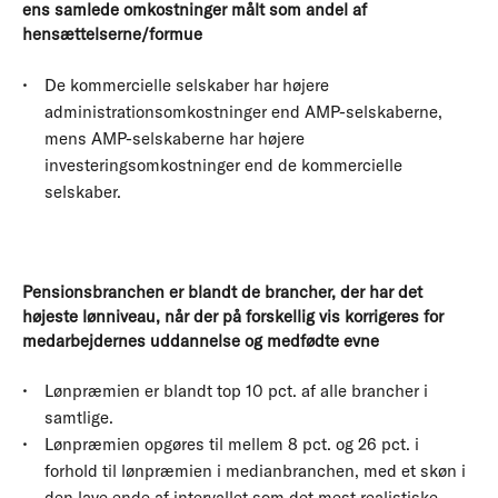
ens samlede omkostninger målt som andel af
hensættelserne/formue
De kommercielle selskaber har højere
administrationsomkostninger end AMP-selskaberne,
mens AMP-selskaberne har højere
investeringsomkostninger end de kommercielle
selskaber.
Pe
nsionsbranchen er blandt de brancher, der har det
højeste lønniveau, når der på forskellig vis korrigeres for
medarbejdernes uddannelse og medfødte evne
Lønpræmien er blandt top 10 pct. af alle brancher i
samtlige.
Lønpræmien opgøres til mellem 8 pct. og 26 pct. i
forhold til lønpræmien i medianbranchen, med et skøn i
den lave ende af intervallet som det mest realistiske.