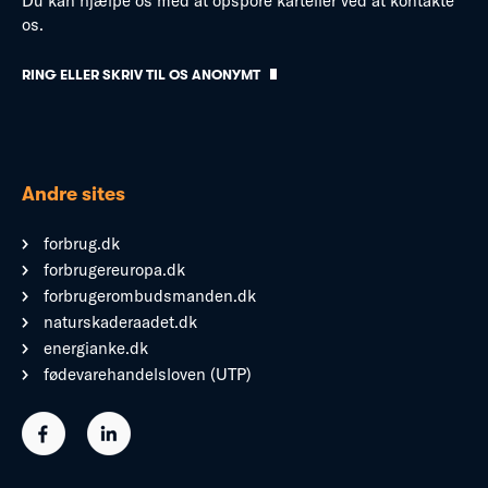
Du kan hjælpe os med at opspore karteller ved at kontakte
os.
RING ELLER SKRIV TIL OS ANONYMT
Andre sites
forbrug.dk
forbrugereuropa.dk
forbrugerombudsmanden.dk
naturskaderaadet.dk
energianke.dk
fødevarehandelsloven (UTP)