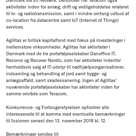
Danmark via sit netværk. Derudover har Teracom også
aktiviteter inden for anlæg, drift og vedligeholdelse relateret
til tv- og radiotransmission, samt i mindre omfang udbud af
co-location fra datacentre samt IoT (Internet of Things)
services.
Agilitas er britisk kapitalfond med fokus på investeringer i
mellemstore virksomheder. Agilitas har aktiviteter i
Danmark med de tre porteføljeselskaber Danoffice IT,
Reconor og Recover Nordic, som har aktiviteter indenfor
henholdsvis salg af IT-udstyr til nødhjælpsorganisationer,
indsamling og behandling af jord samt bygge- og
anlægsaffald, samt skadessanering. Ingen af Agilitas'
nuværende porteføljeselskaber har aktiviteter inden for
samme område som Teracom.
Konkurrence- og Forbrugerstyrelsen opfordrer alle
interesserede til at komme med eventuelle bemærkninger
til fusionen senest den 13. november 2018 kl. 12.
Bemærkninger sendes til: